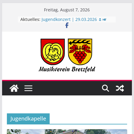
Zum
Freitag, August 7, 2026
Inhalt
Aktuelles:
Jugendkonzert | 29.03.2026 🌷🎺
springen
Bretzfelder Musikfescht 2026 🙌🌞
🥵
Juni-Rückblick ☀️
Geburtstagsständchen zum 90.
Geburtstag 🎉
Jubilarfeier | 17.04.2026🥂🙌
Jugendkapelle