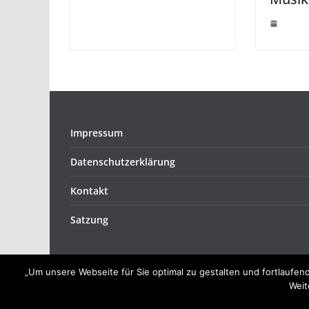
Impressum
Datenschutzerklärung
Kontakt
Satzung
„Um unsere Webseite für Sie optimal zu gestalten und fortlauf
Weit
Copyright © 2026
Musikverein Bretzfeld e.V.
. Alle 
Theme:
ColorMag
von ThemeGrill. Präsentiert von
W