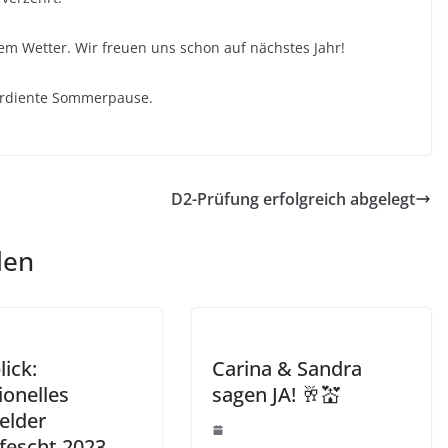
em Wetter. Wir freuen uns schon auf nächstes Jahr!
verdiente Sommerpause.
D2-Prüfung erfolgreich abgelegt
len
ick:
Carina & Sandra
ionelles
sagen JA! 🥂💒
elder
fescht 2023