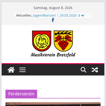
Zum
Samstag, August 8, 2026
Inhalt
Aktuelles:
Jugendkonzert | 29.03.2026 🌷🎺
springen
Bretzfelder Musikfescht 2026 🙌🌞
🥵
Juni-Rückblick ☀️
Geburtstagsständchen zum 90.
Geburtstag 🎉
Jubilarfeier | 17.04.2026🥂🙌
Förderverein