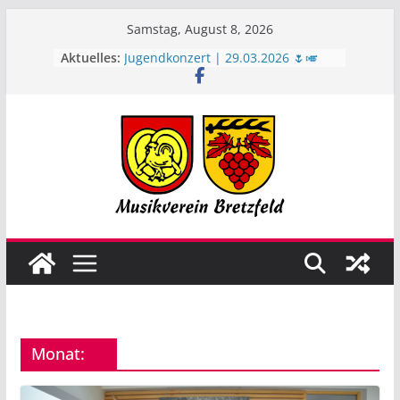
Zum
Samstag, August 8, 2026
Inhalt
Aktuelles:
Jugendkonzert | 29.03.2026 🌷🎺
springen
Bretzfelder Musikfescht 2026 🙌🌞
🥵
Juni-Rückblick ☀️
Geburtstagsständchen zum 90.
Geburtstag 🎉
Jubilarfeier | 17.04.2026🥂🙌
Monat: