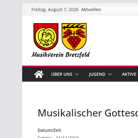
Zum
Aktuelles:
Freitag, August 7, 2026
Inhalt
springen
ÜBER UNS
JUGEND
AKTIVE
Musikalischer Gottes
Datum/Zeit
Date(s) - 24/12/2019